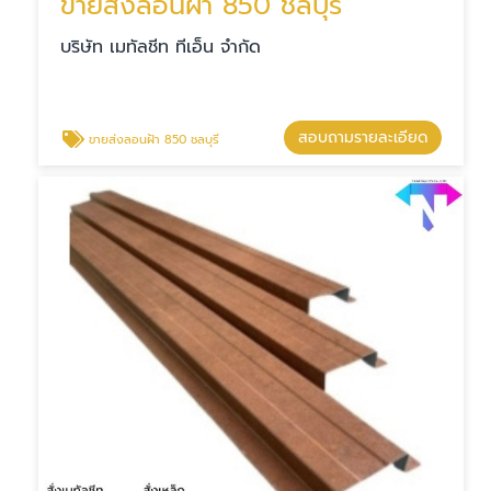
ขายส่งลอนฝ้า 850 ชลบุรี
บริษัท เมทัลชีท ทีเอ็น จำกัด
สอบถามรายละเอียด
ขายส่งลอนฝ้า 850 ชลบุรี