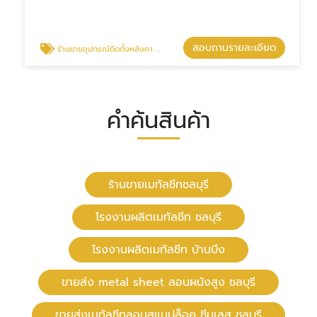
สอบถามรายละเอียด
ร้านขายอุปกรณ์ติดตั้งหลังคา metal sheet บ้านบึง
คำค้นสินค้า
ร้านขายเมทัลชีทชลบุรี
โรงงานผลิตเมทัลชีท ชลบุรี
โรงงานผลิตเมทัลชีท บ้านบึง
ขายส่ง metal sheet ลอนผนังสูง ชลบุรี
ขายส่งเมทัลชีทลอนสแนปล็อค ซีมเลส ชลบุรี