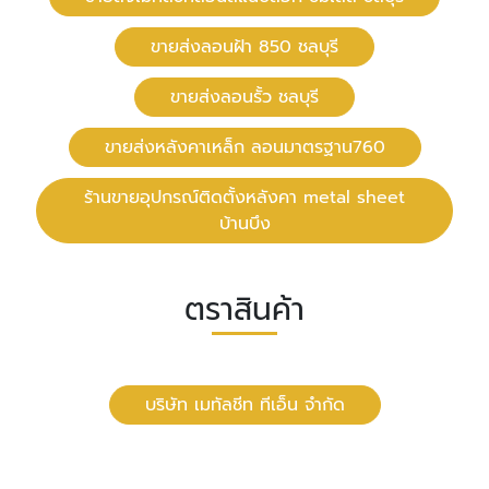
ขายส่งลอนฝ้า 850 ชลบุรี
ขายส่งลอนรั้ว ชลบุรี
ขายส่งหลังคาเหล็ก ลอนมาตรฐาน760
ร้านขายอุปกรณ์ติดตั้งหลังคา metal sheet
บ้านบึง
ตราสินค้า
บริษัท เมทัลชีท ทีเอ็น จำกัด