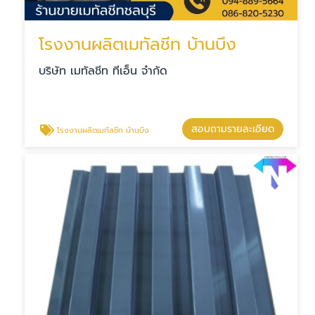
โรงงานผลิตเมทัลชีท บ้านบึง
บริษัท เมทัลชีท ทีเอ็น จำกัด
สอบถามรายละเอียด
โรงงานผลิตเมทัลชีท บ้านบึง