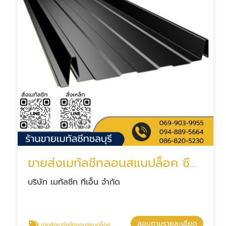
ขายส่งเมทัลชีทลอนสแนปล็อค ซีมเลส ชลบุรี
บริษัท เมทัลชีท ทีเอ็น จำกัด
สอบถามรายละเอียด
ขายส่งเมทัลชีทลอนสแนปล็อค ซีมเลส ชลบุรี