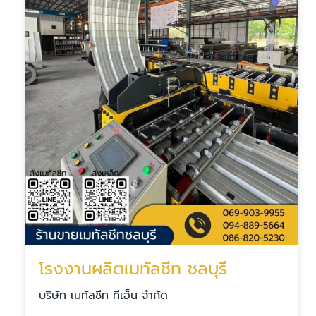
โรงงานผลิตเมทัลชีท ชลบุรี
บริษัท เมทัลชีท ทีเอ็น จำกัด