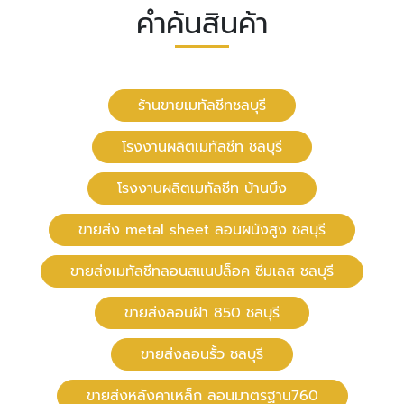
คำค้นสินค้า
ร้านขายเมทัลชีทชลบุรี
โรงงานผลิตเมทัลชีท ชลบุรี
โรงงานผลิตเมทัลชีท บ้านบึง
ขายส่ง metal sheet ลอนผนังสูง ชลบุรี
ขายส่งเมทัลชีทลอนสแนปล็อค ซีมเลส ชลบุรี
ขายส่งลอนฝ้า 850 ชลบุรี
ขายส่งลอนรั้ว ชลบุรี
ขายส่งหลังคาเหล็ก ลอนมาตรฐาน760