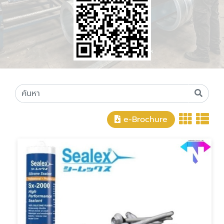
e-Brochure